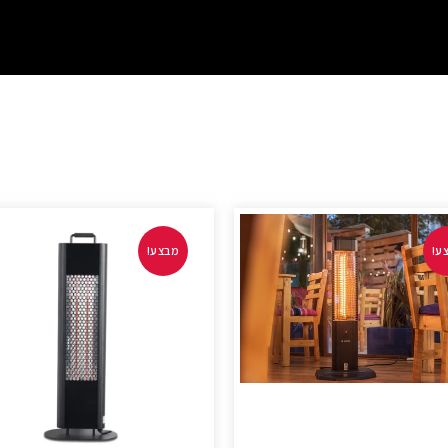
ע!
מבצע!