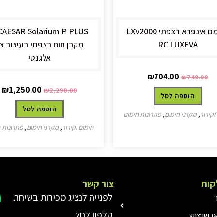
מחמם אינפרא רצפתי LXV2000
RC LUXEVA
מקרן חום רצפתי בעיצוב צ
אלגנטי
₪
704.00
₪
749.00
₪
1,250.00
₪
2,290.00
הוספה לסל
הוספה לסל
וקירור
,
מקרני חימום
,
פתרונות חימום
חימום וקירור
,
מקרני חימום
,
פתרונות 
קוח
צור קשר
לפנייה לנציג מכירות בשיחת
טלפון לחץ
אי שימוש