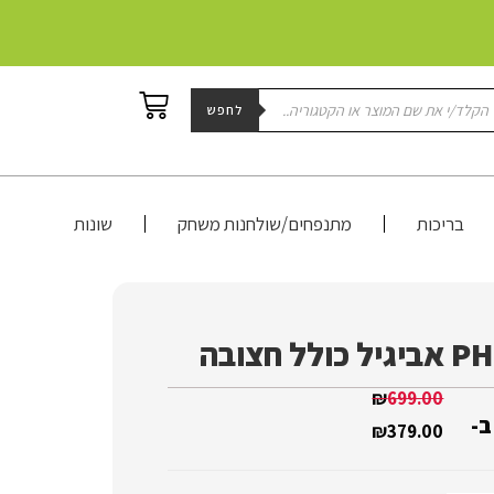
לחפש
בריכות
מתנפחים/שולחנות משחק
שונות
₪
699.00
ב-
₪
379.00