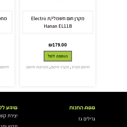
‏מקרן חום ‏חשמלי/ת Electro
Hanan EL11B
₪
179.00
הוספה לסל
חימום וקירור
,
מקרני חימום
,
פתרונות חימום
חימום 
מפת החנות
מידע לל
יצירת קשר
גרילים גז
תקנון ותנ