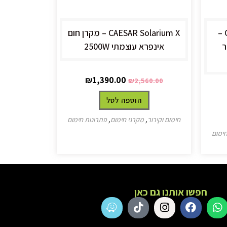
CAESAR Solarium P PLUS –
CAESAR Solarium X – מקרן חום
ר
אינפרא עוצמתי 2500W
₪
1,390.00
₪
2,560.00
הוספה לסל
חימום וקירור
,
מקרני חימום
,
פתרונות חימום
חימום
חפשו אותנו גם כאן