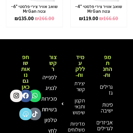
שואב אוויר צירי פלסטי "4-
שואב אוויר צירי פלסטי "6-
ונטה MrGan
ונטה MrGan
₪
135.00
₪
266.00
₪
119.00
₪
166.60
מפ
מיד
צור
חפ
ת
ע
קש
שו
החנ
ללק
ר
אות
ות
וח
נו
לפנייה
גם
יצירת
כאן
גרילים
לנציג
קשר
גז
מכירות
תקנון
פינות
ותנאי
בשיחת
ישיבה
שימוש
טלפון
אביזרים נלווים
מדיניות
לגרילים/מעשנות/טאבונים
משלוחים
לחץ