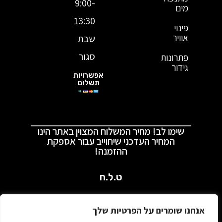
9:00-
מים
13:30
פינוי
אוויר
שבת
סגור
פתרונות
גידור
אפשרויות
תשלום
שימו לב! מחיר המשלוח המצוין באתר הינו
המחיר העדכני שיחוייב עבור אספקת
ההזמנה!
ט.ל.ח
2022 © כל הזכויות שמורות – אבאגן
אנחנו שומרים על הפרטיות שלך
ריהוט בית וגן KLY YOTZER LTD