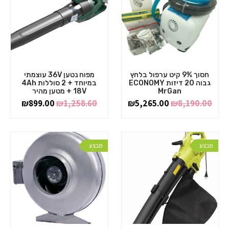
חסוך 9% קיט ערפול בלחץ
מפוח נטען 36V עוצמתי
גבוה 20 דיזות ECONOMY
במיוחד + 2 סוללות 4Ah
MrGan
18V + מטען מהיר
₪
899.00
₪
1,258.60
₪
5,265.00
₪
8,190.00
מבצע
מבצע