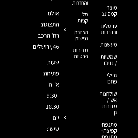
והחזרות
מוצרי
אולם
קמפינג
סל
קניות
התצוגה:
ערסלים
ונדנדות
הצהרת
רח' הרכב
נגישות
מעשנות
46,ירושלים
מדיניות
פרטיות
שמשיות
שעות
/ גזיבו
פתיחה:
גרילי
פחם
א'-ה'
שולחנות
9:30-
אש /
מדורות
18:30
גן
יום
מתנפחי
שישי:
קפיצה+
מתנפחי